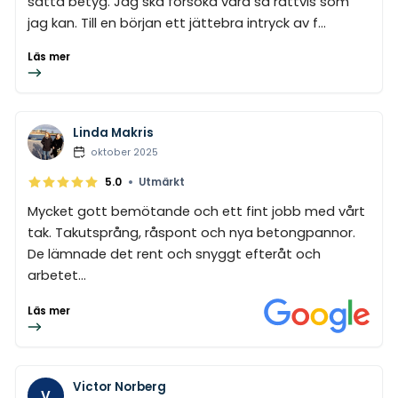
sätta betyg. Jag ska försöka vara så rättvis som
jag kan. Till en början ett jättebra intryck av f...
Läs mer
Linda Makris
oktober 2025
•
5.0
Utmärkt
Mycket gott bemötande och ett fint jobb med vårt
tak. Takutsprång, råspont och nya betongpannor.
De lämnade det rent och snyggt efteråt och
arbetet...
Läs mer
Victor Norberg
V